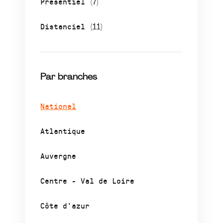
Présentiel
(7)
Distanciel
(11)
Par branches
National
Atlantique
Auvergne
Centre - Val de Loire
Côte d’azur