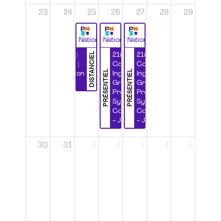
23
24
25
26
27
28
29
National
National
National
DISTANCIEL
Durabilité |
21ième
21ième
Wébinaire |
Congrès
Congrès
PRÉSENTIEL
PRÉSENTIEL
Certification
Ingénierie
Ingénierie
CSPP
Grands
Grands
Projets et
Projets et
Systèmes
Systèmes
Complexes
Complexes
- Jour 1
- Jour 2
30
31
1
2
3
4
5