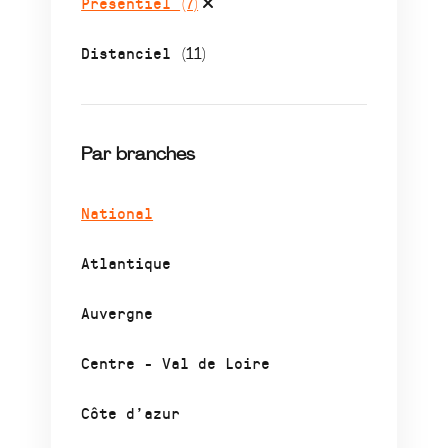
Présentiel
(7)
Distanciel
(11)
Par branches
National
Atlantique
Auvergne
Centre - Val de Loire
Côte d’azur