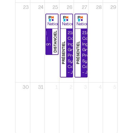
23
24
25
26
27
28
29
National
National
National
DISTANCIEL
Durabilité |
21ième
21ième
Wébinaire |
Congrès
Congrès
PRÉSENTIEL
PRÉSENTIEL
Certification
Ingénierie
Ingénierie
CSPP
Grands
Grands
Projets et
Projets et
Systèmes
Systèmes
Complexes
Complexes
- Jour 1
- Jour 2
30
31
1
2
3
4
5