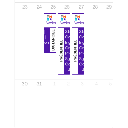
23
24
25
26
27
28
29
National
National
National
DISTANCIEL
Durabilité |
21ième
21ième
Wébinaire |
Congrès
Congrès
PRÉSENTIEL
PRÉSENTIEL
Certification
Ingénierie
Ingénierie
CSPP
Grands
Grands
Projets et
Projets et
Systèmes
Systèmes
Complexes
Complexes
- Jour 1
- Jour 2
30
31
1
2
3
4
5