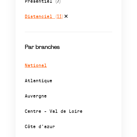
Présentiel
(7)
Distanciel
(11)
Par branches
National
Atlantique
Auvergne
Centre - Val de Loire
Côte d’azur