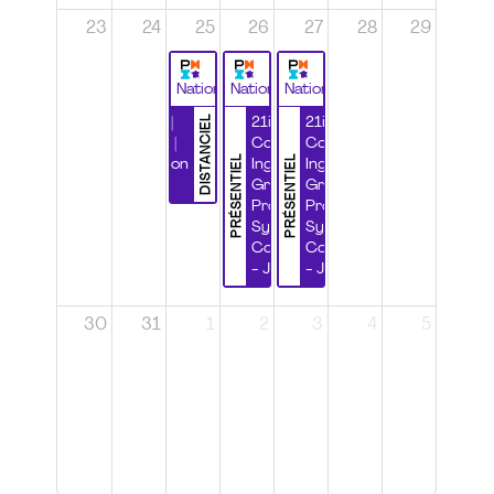
23
24
25
26
27
28
29
National
National
National
DISTANCIEL
Durabilité |
21ième
21ième
Wébinaire |
Congrès
Congrès
PRÉSENTIEL
PRÉSENTIEL
Certification
Ingénierie
Ingénierie
CSPP
Grands
Grands
Projets et
Projets et
Systèmes
Systèmes
Complexes
Complexes
- Jour 1
- Jour 2
30
31
1
2
3
4
5