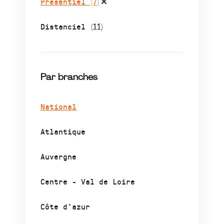
Présentiel
(7)
Distanciel
(11)
Par branches
National
Atlantique
Auvergne
Centre - Val de Loire
Côte d’azur