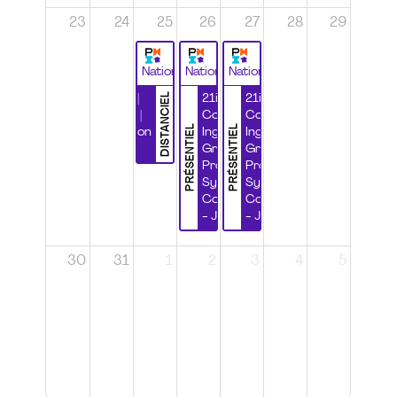
23
24
25
26
27
28
29
National
National
National
DISTANCIEL
Durabilité |
21ième
21ième
Wébinaire |
Congrès
Congrès
PRÉSENTIEL
PRÉSENTIEL
Certification
Ingénierie
Ingénierie
CSPP
Grands
Grands
Projets et
Projets et
Systèmes
Systèmes
Complexes
Complexes
- Jour 1
- Jour 2
30
31
1
2
3
4
5