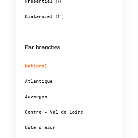
Présentiel
(7)
Distanciel
(11)
Par branches
National
Atlantique
Auvergne
Centre - Val de Loire
Côte d’azur