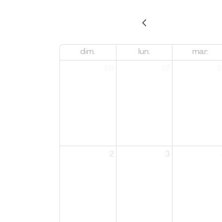
dim.
lun.
mar.
26
27
2
2
3