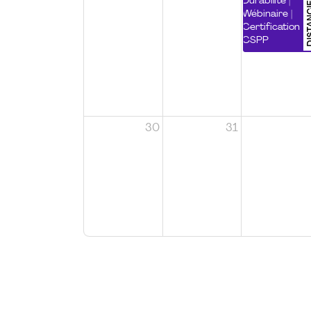
DISTA
Durabilité |
Wébinaire |
Certification
CSPP
30
31