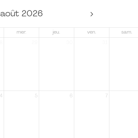
août 2026
mer.
jeu.
ven.
sam.
8
29
30
31
4
5
6
7