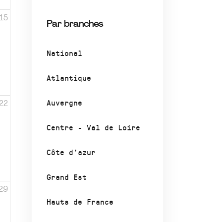
15
Par branches
National
Atlantique
Auvergne
22
Centre - Val de Loire
Côte d’azur
Grand Est
29
Hauts de France