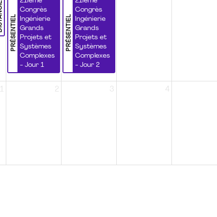
NCIEL
21ième
21ième
Congrès
Congrès
PRÉSENTIEL
PRÉSENTIEL
Ingénierie
Ingénierie
Grands
Grands
Projets et
Projets et
Systèmes
Systèmes
Complexes
Complexes
- Jour 1
- Jour 2
1
2
3
4