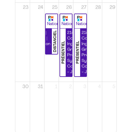
23
24
25
26
27
28
29
National
National
National
DISTANCIEL
Durabilité |
21ième
21ième
Wébinaire |
Congrès
Congrès
PRÉSENTIEL
PRÉSENTIEL
Certification
Ingénierie
Ingénierie
CSPP
Grands
Grands
Projets et
Projets et
Systèmes
Systèmes
Complexes
Complexes
- Jour 1
- Jour 2
30
31
1
2
3
4
5