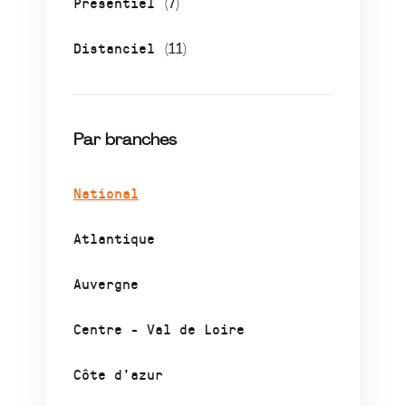
Présentiel
(7)
Distanciel
(11)
Par branches
National
Atlantique
Auvergne
Centre - Val de Loire
Côte d’azur