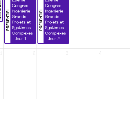
NCIEL
21ième
21ième
Congrès
Congrès
PRÉSENTIEL
PRÉSENTIEL
Ingénierie
Ingénierie
Grands
Grands
Projets et
Projets et
Systèmes
Systèmes
Complexes
Complexes
- Jour 1
- Jour 2
1
2
3
4