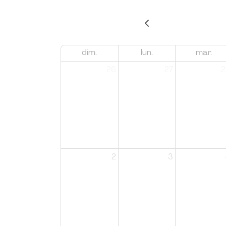
dim.
lun.
mar.
26
27
2
2
3