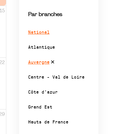
15
Par branches
National
Atlantique
Auvergne
22
Centre - Val de Loire
Côte d’azur
Grand Est
29
Hauts de France