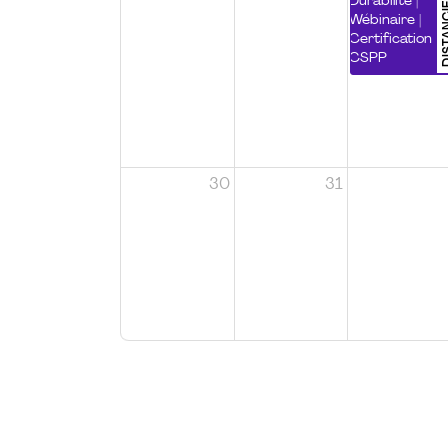
DISTA
Durabilité |
Wébinaire |
Certification
CSPP
30
31