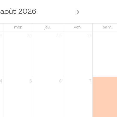
août 2026
mer.
jeu.
ven.
sam.
8
29
30
31
4
5
6
7