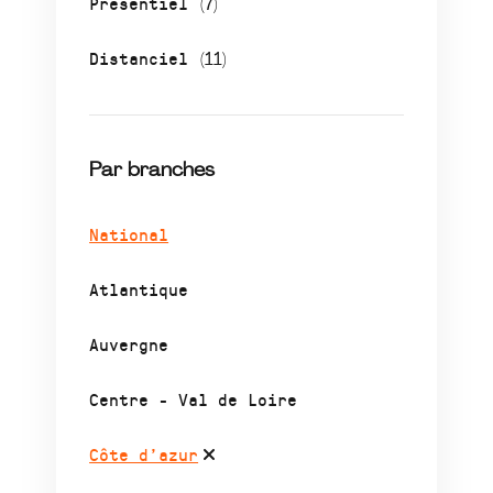
Présentiel
(7)
Distanciel
(11)
Par branches
National
Atlantique
Auvergne
Centre - Val de Loire
Côte d’azur