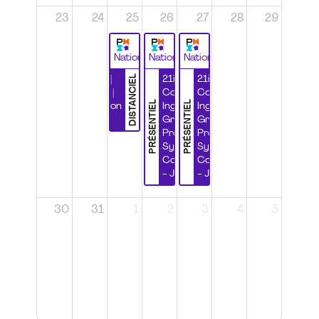
23
24
25
26
27
28
29
National
National
National
DISTANCIEL
Durabilité |
21ième
21ième
Wébinaire |
Congrès
Congrès
PRÉSENTIEL
PRÉSENTIEL
Certification
Ingénierie
Ingénierie
CSPP
Grands
Grands
Projets et
Projets et
Systèmes
Systèmes
Complexes
Complexes
- Jour 1
- Jour 2
30
31
1
2
3
4
5