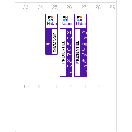
23
24
25
26
27
28
29
National
National
National
DISTANCIEL
Durabilité |
21ième
21ième
Wébinaire |
Congrès
Congrès
PRÉSENTIEL
PRÉSENTIEL
Certification
Ingénierie
Ingénierie
CSPP
Grands
Grands
Projets et
Projets et
Systèmes
Systèmes
Complexes
Complexes
- Jour 1
- Jour 2
30
31
1
2
3
4
5