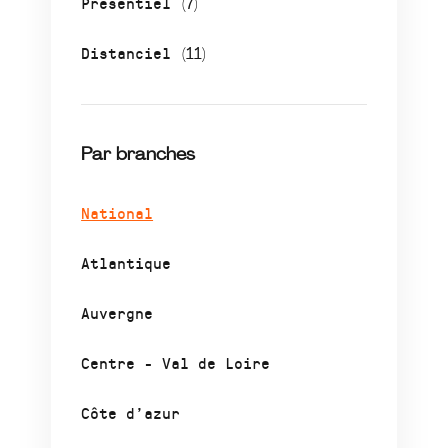
Présentiel
(7)
Distanciel
(11)
Par branches
National
Atlantique
Auvergne
Centre - Val de Loire
Côte d’azur