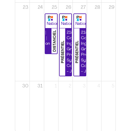
23
24
25
26
27
28
29
National
National
National
DISTANCIEL
Durabilité |
21ième
21ième
Wébinaire |
Congrès
Congrès
PRÉSENTIEL
PRÉSENTIEL
Certification
Ingénierie
Ingénierie
CSPP
Grands
Grands
Projets et
Projets et
Systèmes
Systèmes
Complexes
Complexes
- Jour 1
- Jour 2
30
31
1
2
3
4
5