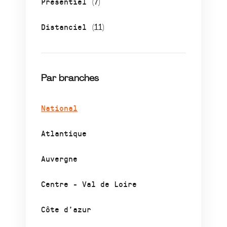
Présentiel
(7)
Distanciel
(11)
Par branches
National
Atlantique
Auvergne
Centre - Val de Loire
Côte d’azur