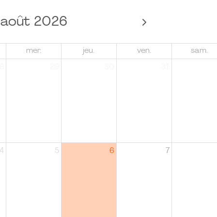
août 2026
mer.
jeu.
ven.
sam.
8
29
30
31
4
5
6
7