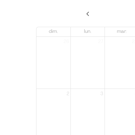
dim.
lun.
mar.
26
27
2
2
3