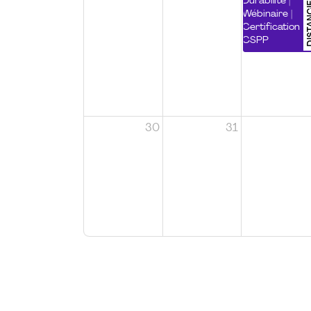
DISTA
Durabilité |
Wébinaire |
Certification
CSPP
30
31