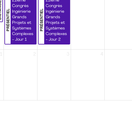
NCIEL
21ième
21ième
Congrès
Congrès
PRÉSENTIEL
PRÉSENTIEL
Ingénierie
Ingénierie
Grands
Grands
Projets et
Projets et
Systèmes
Systèmes
Complexes
Complexes
- Jour 1
- Jour 2
1
2
3
4