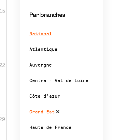
15
Par branches
National
Atlantique
Auvergne
22
Centre - Val de Loire
Côte d’azur
Grand Est
29
Hauts de France