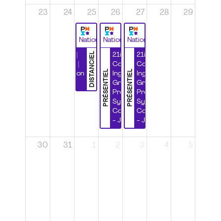
23
24
25
26
27
28
29
National
National
National
DISTANCIEL
Durabilité |
21ième
21ième
Wébinaire |
Congrès
Congrès
PRÉSENTIEL
PRÉSENTIEL
Certification
Ingénierie
Ingénierie
CSPP
Grands
Grands
Projets et
Projets et
Systèmes
Systèmes
Complexes
Complexes
- Jour 1
- Jour 2
30
31
1
2
3
4
5