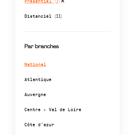
Présentiel
(7)
Distanciel
(11)
Par branches
National
Atlantique
Auvergne
Centre - Val de Loire
Côte d’azur