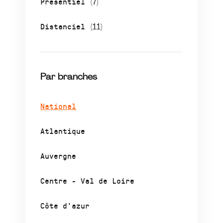
Présentiel
(7)
Distanciel
(11)
Par branches
National
Atlantique
Auvergne
Centre - Val de Loire
Côte d’azur