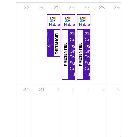
23
24
25
26
27
28
29
National
National
National
DISTANCIEL
Durabilité |
21ième
21ième
Wébinaire |
Congrès
Congrès
PRÉSENTIEL
PRÉSENTIEL
Certification
Ingénierie
Ingénierie
CSPP
Grands
Grands
Projets et
Projets et
Systèmes
Systèmes
Complexes
Complexes
- Jour 1
- Jour 2
30
31
1
2
3
4
5