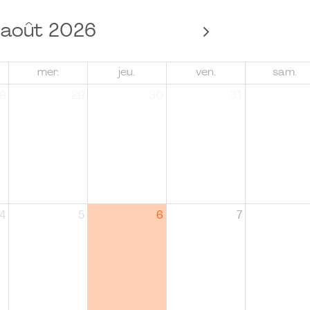
août 2026
mer.
jeu.
ven.
sam.
8
29
30
31
4
5
6
7