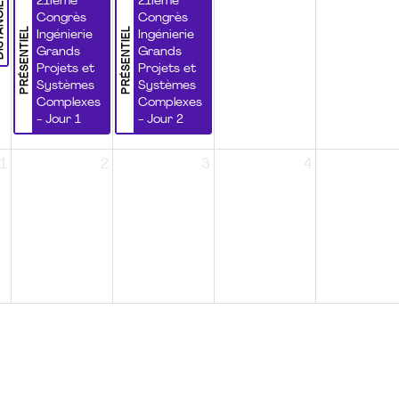
NCIEL
21ième
21ième
Congrès
Congrès
PRÉSENTIEL
PRÉSENTIEL
Ingénierie
Ingénierie
Grands
Grands
Projets et
Projets et
Systèmes
Systèmes
Complexes
Complexes
- Jour 1
- Jour 2
1
2
3
4