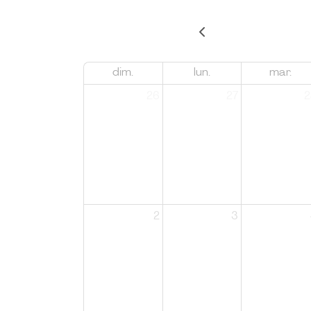
dim.
lun.
mar.
26
27
2
2
3