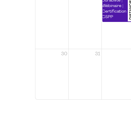
DISTA
Durabilité |
Wébinaire |
Certification
CSPP
30
31