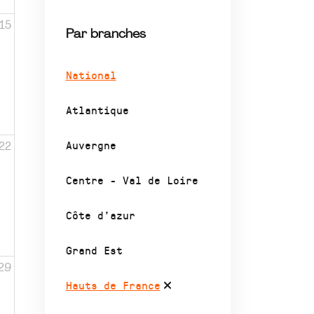
15
Par branches
National
Atlantique
Auvergne
22
Centre - Val de Loire
Côte d’azur
Grand Est
29
Hauts de France