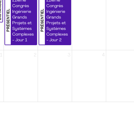
NCIEL
21ième
21ième
Congrès
Congrès
PRÉSENTIEL
PRÉSENTIEL
Ingénierie
Ingénierie
Grands
Grands
Projets et
Projets et
Systèmes
Systèmes
Complexes
Complexes
- Jour 1
- Jour 2
1
2
3
4