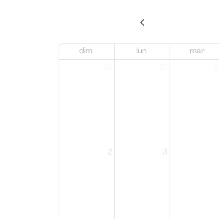
dim.
lun.
mar.
26
27
2
2
3