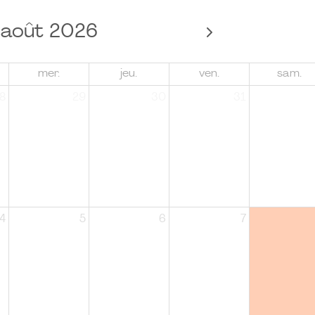
août 2026
mer.
jeu.
ven.
sam.
8
29
30
31
4
5
6
7