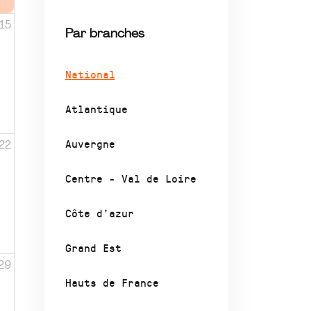
15
Par branches
National
Atlantique
Auvergne
22
Centre - Val de Loire
Côte d’azur
Grand Est
29
Hauts de France