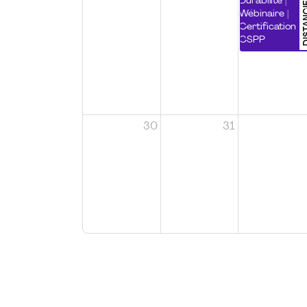
DISTA
Durabilité |
Wébinaire |
Certification
CSPP
30
31