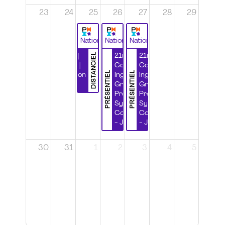
23
24
25
26
27
28
29
National
National
National
DISTANCIEL
Durabilité |
21ième
21ième
Wébinaire |
Congrès
Congrès
PRÉSENTIEL
PRÉSENTIEL
Certification
Ingénierie
Ingénierie
CSPP
Grands
Grands
Projets et
Projets et
Systèmes
Systèmes
Complexes
Complexes
- Jour 1
- Jour 2
30
31
1
2
3
4
5