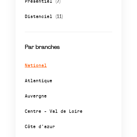
Présentiel
(7)
Distanciel
(11)
Par branches
National
Atlantique
Auvergne
Centre - Val de Loire
Côte d’azur