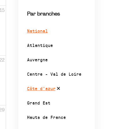
15
Par branches
National
Atlantique
Auvergne
22
Centre - Val de Loire
Côte d’azur
Grand Est
29
Hauts de France