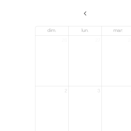
dim.
lun.
mar.
26
27
2
2
3