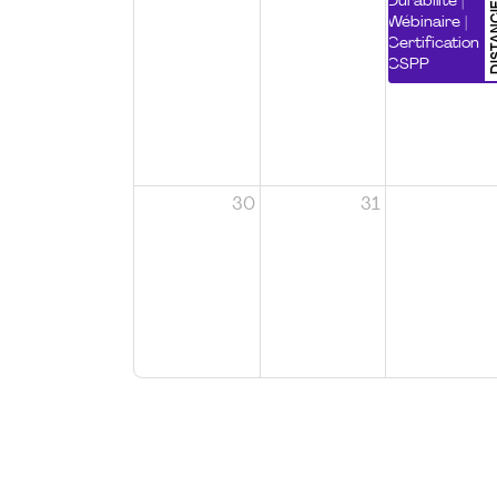
DISTA
Durabilité |
Wébinaire |
Certification
CSPP
30
31