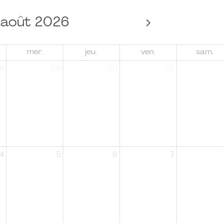
août 2026
mer.
jeu.
ven.
sam.
8
29
30
31
4
5
6
7