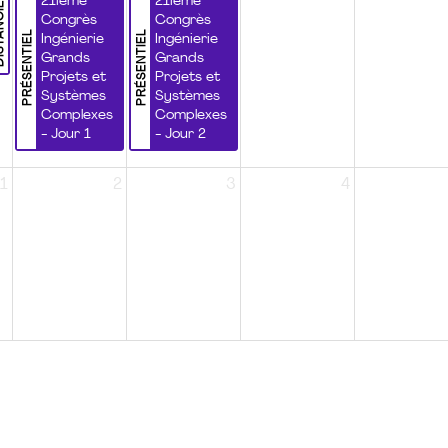
NCIEL
21ième
21ième
Congrès
Congrès
PRÉSENTIEL
PRÉSENTIEL
Ingénierie
Ingénierie
Grands
Grands
Projets et
Projets et
Systèmes
Systèmes
Complexes
Complexes
- Jour 1
- Jour 2
1
2
3
4