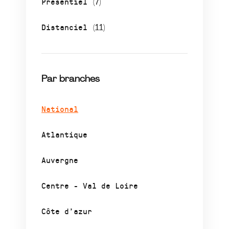
Présentiel
(7)
Distanciel
(11)
Par branches
National
Atlantique
Auvergne
Centre - Val de Loire
Côte d’azur