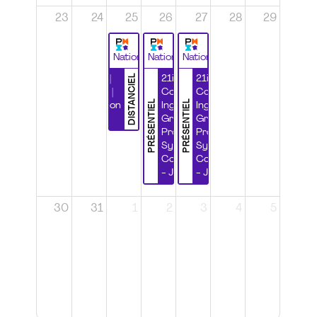
23
24
25
26
27
28
29
National
National
National
DISTANCIEL
Durabilité |
21ième
21ième
Wébinaire |
Congrès
Congrès
PRÉSENTIEL
PRÉSENTIEL
Certification
Ingénierie
Ingénierie
CSPP
Grands
Grands
Projets et
Projets et
Systèmes
Systèmes
Complexes
Complexes
- Jour 1
- Jour 2
30
31
1
2
3
4
5