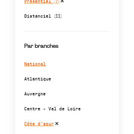
Présentiel
(7)
Distanciel
(11)
Par branches
National
Atlantique
Auvergne
Centre - Val de Loire
Côte d’azur