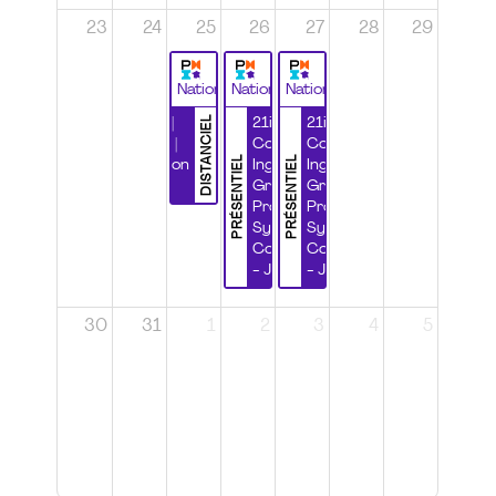
23
24
25
26
27
28
29
National
National
National
DISTANCIEL
Durabilité |
21ième
21ième
Wébinaire |
Congrès
Congrès
PRÉSENTIEL
PRÉSENTIEL
Certification
Ingénierie
Ingénierie
CSPP
Grands
Grands
Projets et
Projets et
Systèmes
Systèmes
Complexes
Complexes
- Jour 1
- Jour 2
30
31
1
2
3
4
5