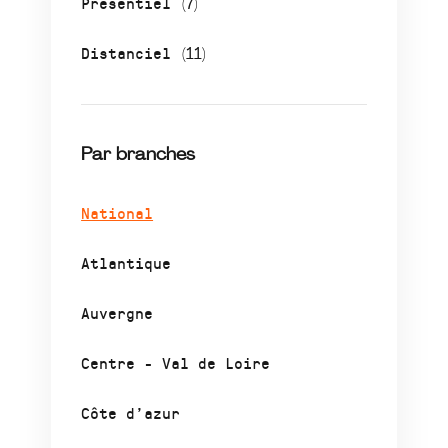
Présentiel
(7)
Distanciel
(11)
Par branches
National
Atlantique
Auvergne
Centre - Val de Loire
Côte d’azur