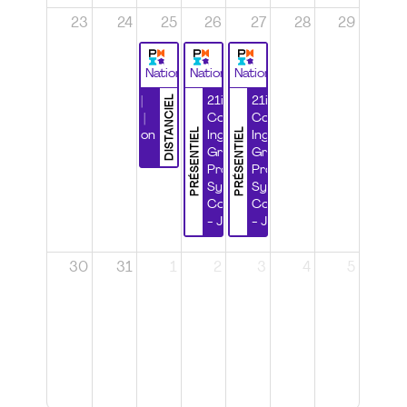
23
24
25
26
27
28
29
National
National
National
DISTANCIEL
Durabilité |
21ième
21ième
Wébinaire |
Congrès
Congrès
PRÉSENTIEL
PRÉSENTIEL
Certification
Ingénierie
Ingénierie
CSPP
Grands
Grands
Projets et
Projets et
Systèmes
Systèmes
Complexes
Complexes
- Jour 1
- Jour 2
30
31
1
2
3
4
5