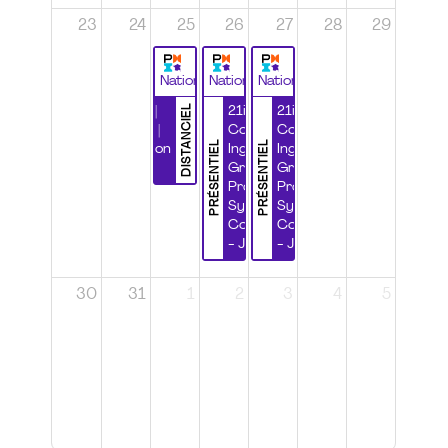
23
24
25
26
27
28
29
National
National
National
DISTANCIEL
Durabilité |
21ième
21ième
Wébinaire |
Congrès
Congrès
PRÉSENTIEL
PRÉSENTIEL
Certification
Ingénierie
Ingénierie
CSPP
Grands
Grands
Projets et
Projets et
Systèmes
Systèmes
Complexes
Complexes
- Jour 1
- Jour 2
30
31
1
2
3
4
5