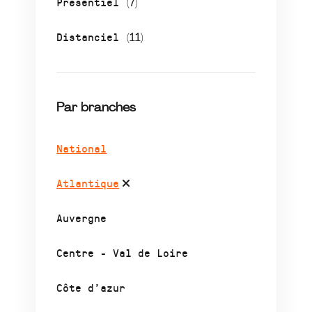
Présentiel
(7)
Distanciel
(11)
Par branches
National
Atlantique
Auvergne
Centre - Val de Loire
Côte d’azur