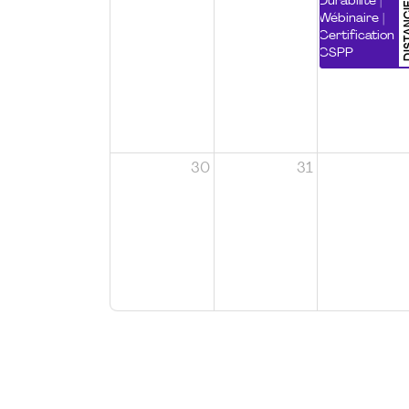
DISTA
Durabilité |
Wébinaire |
Certification
CSPP
30
31