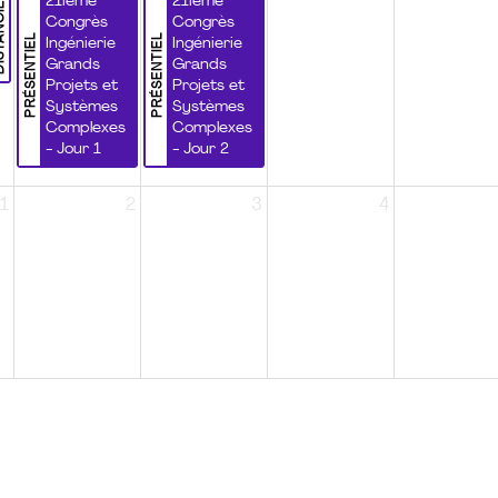
NCIEL
21ième
21ième
Congrès
Congrès
PRÉSENTIEL
PRÉSENTIEL
Ingénierie
Ingénierie
Grands
Grands
Projets et
Projets et
Systèmes
Systèmes
Complexes
Complexes
- Jour 1
- Jour 2
1
2
3
4