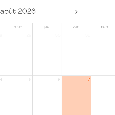
août 2026
mer.
jeu.
ven.
sam.
8
29
30
31
4
5
6
7