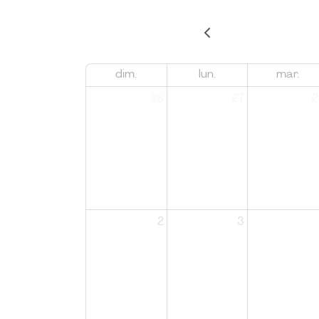
dim.
lun.
mar.
26
27
2
2
3