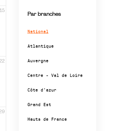
15
Par branches
National
Atlantique
Auvergne
22
Centre - Val de Loire
Côte d’azur
Grand Est
29
Hauts de France