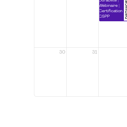
DISTA
Durabilité |
Wébinaire |
Certification
CSPP
30
31