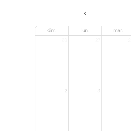
dim.
lun.
mar.
26
27
2
2
3