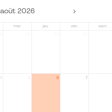
août 2026
mer.
jeu.
ven.
sam.
8
29
30
31
4
5
6
7