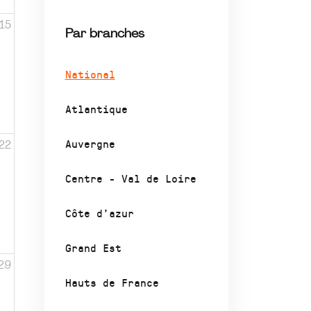
15
Par branches
National
Atlantique
Auvergne
22
Centre - Val de Loire
Côte d’azur
Grand Est
29
Hauts de France