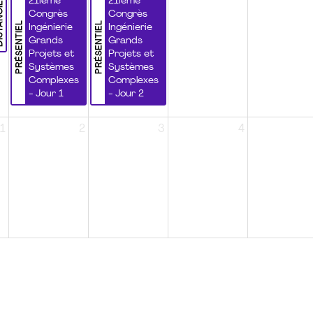
NCIEL
21ième
21ième
Congrès
Congrès
PRÉSENTIEL
PRÉSENTIEL
Ingénierie
Ingénierie
Grands
Grands
Projets et
Projets et
Systèmes
Systèmes
Complexes
Complexes
- Jour 1
- Jour 2
1
2
3
4