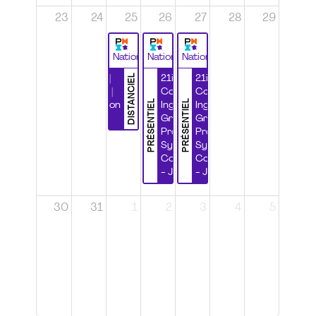
23
24
25
26
27
28
29
National
National
National
DISTANCIEL
Durabilité |
21ième
21ième
Wébinaire |
Congrès
Congrès
PRÉSENTIEL
PRÉSENTIEL
Certification
Ingénierie
Ingénierie
CSPP
Grands
Grands
Projets et
Projets et
Systèmes
Systèmes
Complexes
Complexes
- Jour 1
- Jour 2
30
31
1
2
3
4
5