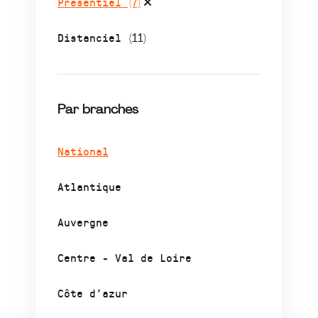
Présentiel
(7)
Distanciel
(11)
Par branches
National
Atlantique
Auvergne
Centre - Val de Loire
Côte d’azur