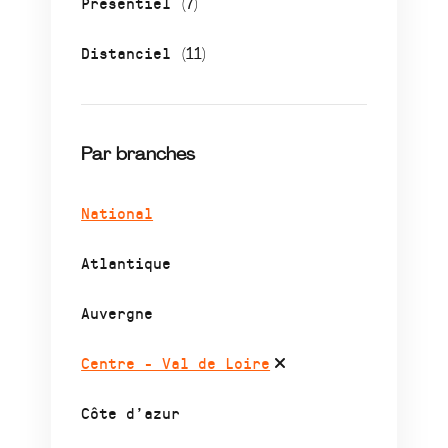
Présentiel
(7)
Distanciel
(11)
Par branches
National
Atlantique
Auvergne
Centre - Val de Loire
Côte d’azur