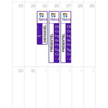
23
24
25
26
27
28
29
National
National
National
DISTANCIEL
Durabilité |
21ième
21ième
Wébinaire |
Congrès
Congrès
PRÉSENTIEL
PRÉSENTIEL
Certification
Ingénierie
Ingénierie
CSPP
Grands
Grands
Projets et
Projets et
Systèmes
Systèmes
Complexes
Complexes
- Jour 1
- Jour 2
30
31
1
2
3
4
5