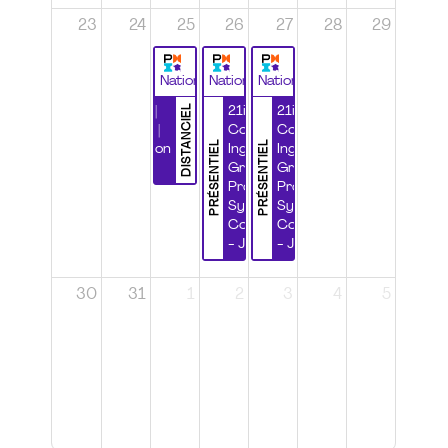
23
24
25
26
27
28
29
National
National
National
DISTANCIEL
Durabilité |
21ième
21ième
Wébinaire |
Congrès
Congrès
PRÉSENTIEL
PRÉSENTIEL
Certification
Ingénierie
Ingénierie
CSPP
Grands
Grands
Projets et
Projets et
Systèmes
Systèmes
Complexes
Complexes
- Jour 1
- Jour 2
30
31
1
2
3
4
5