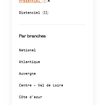
Présentiel
(7)
Distanciel
(11)
Par branches
National
Atlantique
Auvergne
Centre - Val de Loire
Côte d’azur