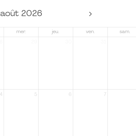
août 2026
mer.
jeu.
ven.
sam.
8
29
30
31
4
5
6
7