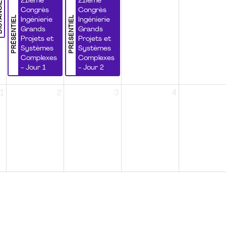
NCIEL
21ième
21ième
Congrès
Congrès
PRÉSENTIEL
PRÉSENTIEL
Ingénierie
Ingénierie
Grands
Grands
Projets et
Projets et
Systèmes
Systèmes
Complexes
Complexes
- Jour 1
- Jour 2
1
2
3
4