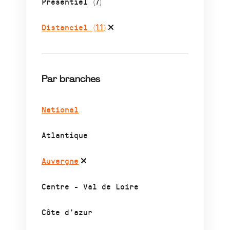
Présentiel
(7)
Distanciel
(11)
Par branches
National
Atlantique
Auvergne
Centre - Val de Loire
Côte d’azur