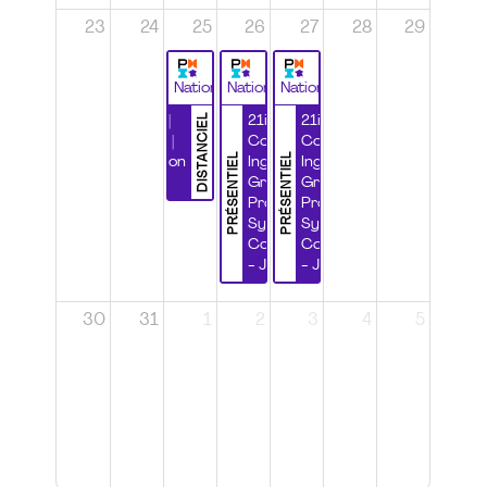
23
24
25
26
27
28
29
National
National
National
DISTANCIEL
Durabilité |
21ième
21ième
Wébinaire |
Congrès
Congrès
PRÉSENTIEL
PRÉSENTIEL
Certification
Ingénierie
Ingénierie
CSPP
Grands
Grands
Projets et
Projets et
Systèmes
Systèmes
Complexes
Complexes
- Jour 1
- Jour 2
30
31
1
2
3
4
5