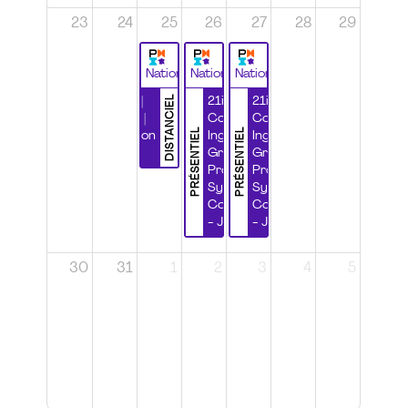
23
24
25
26
27
28
29
National
National
National
DISTANCIEL
Durabilité |
21ième
21ième
Wébinaire |
Congrès
Congrès
PRÉSENTIEL
PRÉSENTIEL
Certification
Ingénierie
Ingénierie
CSPP
Grands
Grands
Projets et
Projets et
Systèmes
Systèmes
Complexes
Complexes
- Jour 1
- Jour 2
30
31
1
2
3
4
5