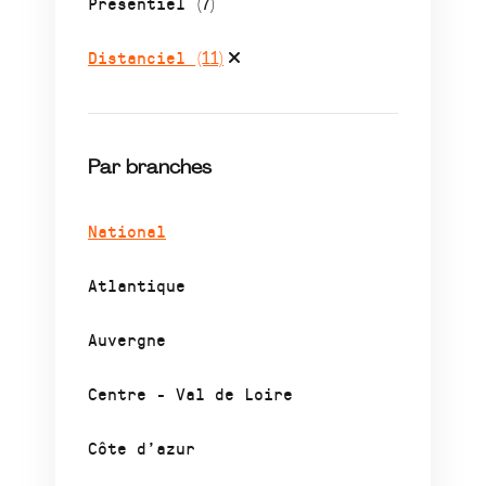
Présentiel
(7)
Distanciel
(11)
Par branches
National
Atlantique
Auvergne
Centre - Val de Loire
Côte d’azur