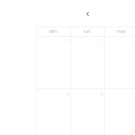
dim.
lun.
mar.
26
27
2
2
3