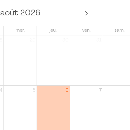
août 2026
mer.
jeu.
ven.
sam.
8
29
30
31
4
5
6
7