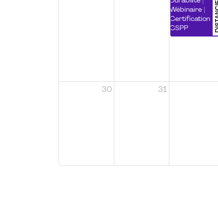
DISTA
Durabilité |
Wébinaire |
Certification
CSPP
30
31