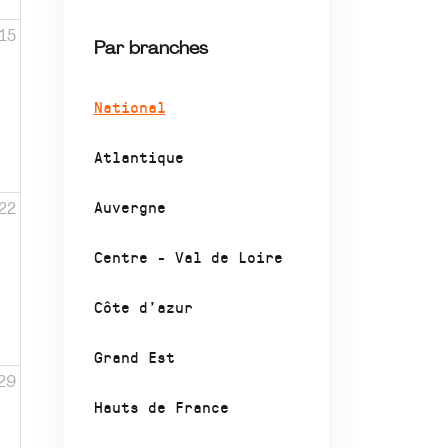
15
Par branches
National
Atlantique
Auvergne
22
Centre - Val de Loire
Côte d’azur
Grand Est
29
Hauts de France