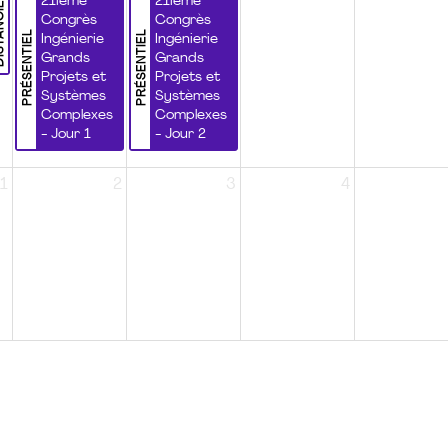
NCIEL
21ième
21ième
Congrès
Congrès
PRÉSENTIEL
PRÉSENTIEL
Ingénierie
Ingénierie
Grands
Grands
Projets et
Projets et
Systèmes
Systèmes
Complexes
Complexes
- Jour 1
- Jour 2
1
2
3
4