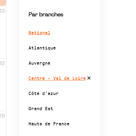
15
Par branches
National
Atlantique
Auvergne
22
Centre - Val de Loire
Côte d’azur
Grand Est
29
Hauts de France