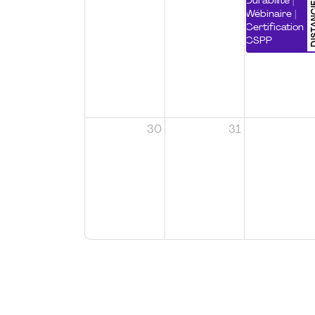
DISTA
Durabilité |
Wébinaire |
Certification
CSPP
30
31