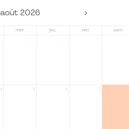
août 2026
mer.
jeu.
ven.
sam.
8
29
30
31
4
5
6
7