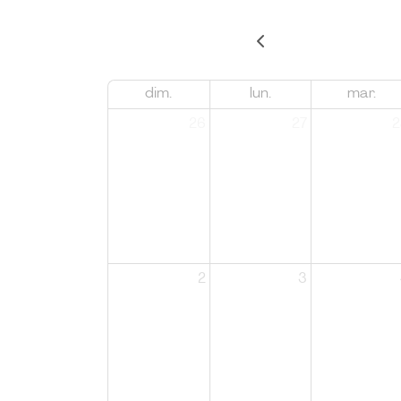
dim.
lun.
mar.
26
27
2
2
3