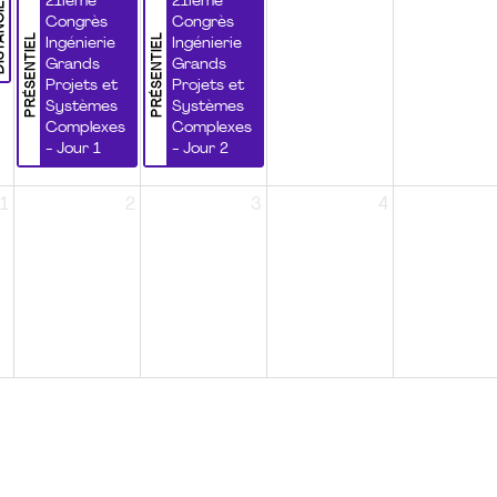
NCIEL
21ième
21ième
Congrès
Congrès
PRÉSENTIEL
PRÉSENTIEL
Ingénierie
Ingénierie
Grands
Grands
Projets et
Projets et
Systèmes
Systèmes
Complexes
Complexes
- Jour 1
- Jour 2
1
2
3
4