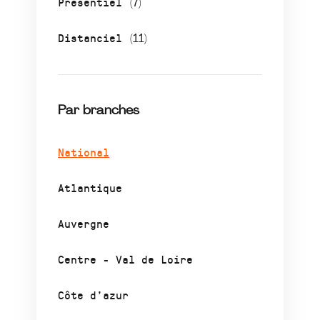
Présentiel
(7)
Distanciel
(11)
Par branches
National
Atlantique
Auvergne
Centre - Val de Loire
Côte d’azur