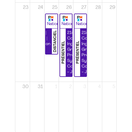
23
24
25
26
27
28
29
National
National
National
DISTANCIEL
Durabilité |
21ième
21ième
Wébinaire |
Congrès
Congrès
PRÉSENTIEL
PRÉSENTIEL
Certification
Ingénierie
Ingénierie
CSPP
Grands
Grands
Projets et
Projets et
Systèmes
Systèmes
Complexes
Complexes
- Jour 1
- Jour 2
30
31
1
2
3
4
5