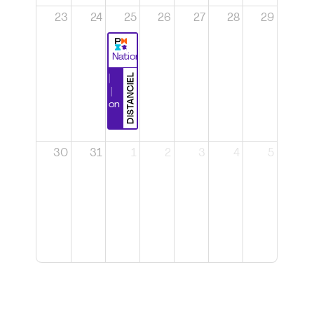
23
24
25
26
27
28
29
National
DISTANCIEL
Durabilité |
Wébinaire |
Certification
CSPP
30
31
1
2
3
4
5