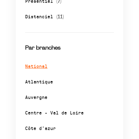
Présentiel
(7)
Distanciel
(11)
Par branches
National
Atlantique
Auvergne
Centre - Val de Loire
Côte d’azur