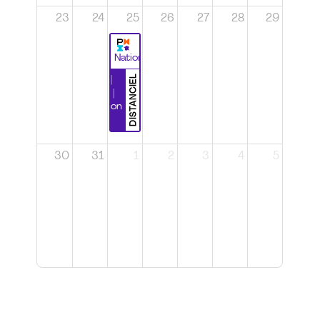
23
24
25
26
27
28
29
National
DISTANCIEL
Durabilité |
Wébinaire |
Certification
CSPP
30
31
1
2
3
4
5