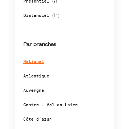
Présentiel
(7)
Distanciel
(11)
Par branches
National
Atlantique
Auvergne
Centre - Val de Loire
Côte d’azur