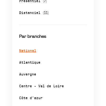
Présentiel
(7)
Distanciel
(11)
Par branches
National
Atlantique
Auvergne
Centre - Val de Loire
Côte d’azur