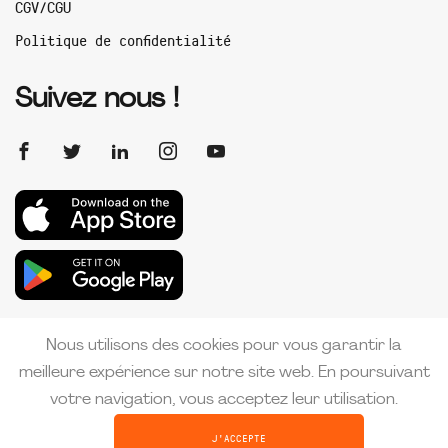
CGV/CGU
Politique de confidentialité
Suivez nous !
Nous utilisons des cookies pour vous garantir la
meilleure expérience sur notre site web. En poursuivant
votre navigation, vous acceptez leur utilisation.
Copyright 2026 PMI France | Créé par
MAKE IT CRÉATIVE
J'ACCEPTE