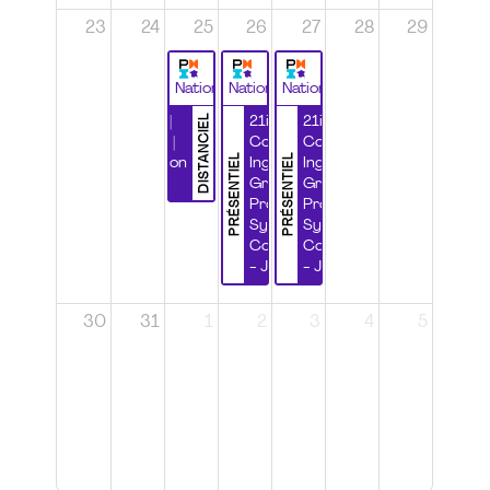
23
24
25
26
27
28
29
National
National
National
DISTANCIEL
Durabilité |
21ième
21ième
Wébinaire |
Congrès
Congrès
PRÉSENTIEL
PRÉSENTIEL
Certification
Ingénierie
Ingénierie
CSPP
Grands
Grands
Projets et
Projets et
Systèmes
Systèmes
Complexes
Complexes
- Jour 1
- Jour 2
30
31
1
2
3
4
5