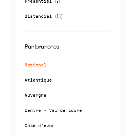
Présentiel
(7)
Distanciel
(11)
Par branches
National
Atlantique
Auvergne
Centre - Val de Loire
Côte d’azur