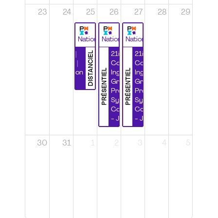
23
24
25
26
27
28
29
National
National
National
DISTANCIEL
Durabilité |
21ième
21ième
Wébinaire |
Congrès
Congrès
PRÉSENTIEL
PRÉSENTIEL
Certification
Ingénierie
Ingénierie
CSPP
Grands
Grands
Projets et
Projets et
Systèmes
Systèmes
Complexes
Complexes
- Jour 1
- Jour 2
30
31
1
2
3
4
5