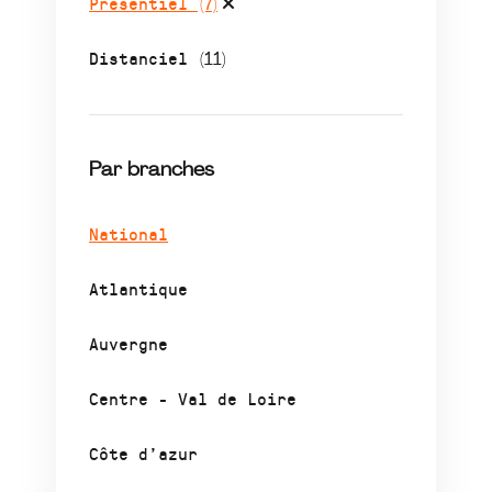
Présentiel
(7)
Distanciel
(11)
Par branches
National
Atlantique
Auvergne
Centre - Val de Loire
Côte d’azur