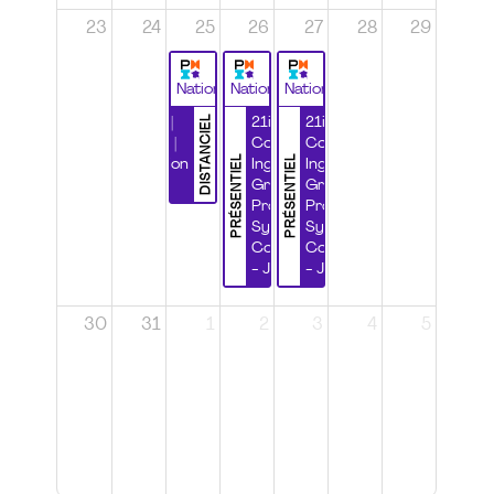
23
24
25
26
27
28
29
National
National
National
DISTANCIEL
Durabilité |
21ième
21ième
Wébinaire |
Congrès
Congrès
PRÉSENTIEL
PRÉSENTIEL
Certification
Ingénierie
Ingénierie
CSPP
Grands
Grands
Projets et
Projets et
Systèmes
Systèmes
Complexes
Complexes
- Jour 1
- Jour 2
30
31
1
2
3
4
5