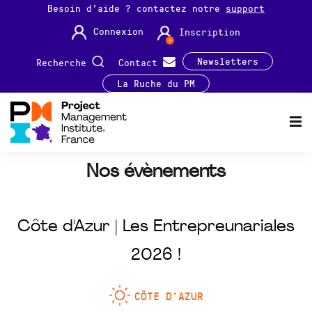
Besoin d'aide ? contactez notre
support
Connexion
Inscription
Newsletters
Recherche
Contact
La Ruche du PM
Nos évènements
Côte d'Azur | Les Entrepreunariales
2026 !
CÔTE D’AZUR