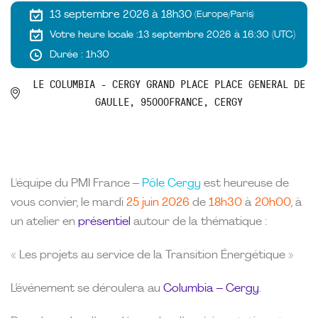
13 septembre 2026 à 18h30
(Europe/Paris)
Votre heure locale :
13 septembre 2026 à 16:30 (UTC)
Durée : 1h30
LE COLUMBIA - CERGY GRAND PLACE PLACE GENERAL DE
GAULLE, 95000FRANCE, CERGY
L'équipe du PMI France –
Pôle Cergy
est heureuse de
vous convier, le mardi
25 juin 2026
de
18h30
à
20h00
, à
un atelier en
présentiel
autour de la thématique :
« Les projets au service de la Transition Énergétique »
L’événement se déroulera au
Columbia – Cergy
.