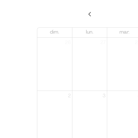
dim.
lun.
mar.
26
27
2
2
3