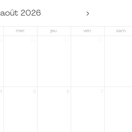
août 2026
mer.
jeu.
ven.
sam.
8
29
30
31
4
5
6
7