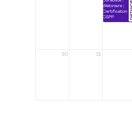
DISTA
Durabilité |
Wébinaire |
Certification
CSPP
30
31