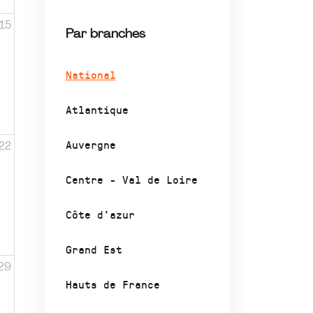
15
Par branches
National
Atlantique
Auvergne
22
Centre - Val de Loire
Côte d’azur
Grand Est
29
Hauts de France