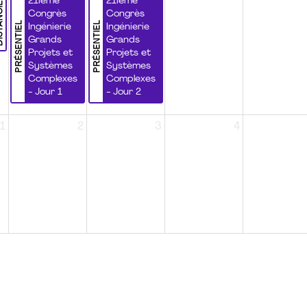
NCIEL
21ième
21ième
Congrès
Congrès
PRÉSENTIEL
PRÉSENTIEL
Ingénierie
Ingénierie
Grands
Grands
Projets et
Projets et
Systèmes
Systèmes
Complexes
Complexes
- Jour 1
- Jour 2
1
2
3
4