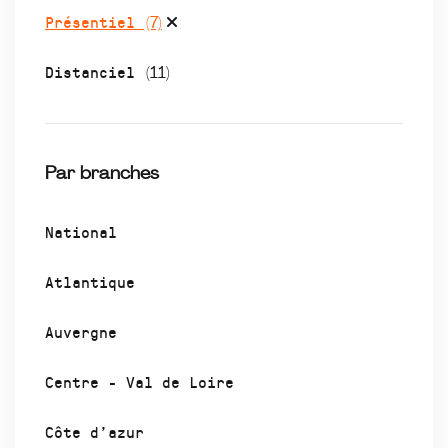
Présentiel
(7)
Distanciel
(11)
Par branches
National
Atlantique
Auvergne
Centre - Val de Loire
Côte d’azur