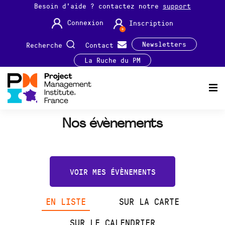
Besoin d'aide ? contactez notre
support
Connexion
Inscription
Newsletters
Recherche
Contact
La Ruche du PM
Nos évènements
VOIR MES ÉVÈNEMENTS
EN LISTE
SUR LA CARTE
SUR LE CALENDRIER