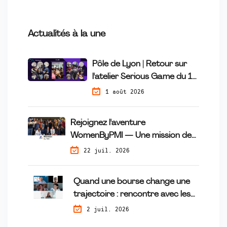
Actualités à la une
Pôle de Lyon | Retour sur
l'atelier Serious Game du 16
Juillet
1 août 2026
Rejoignez l'aventure
WomenByPMI — Une mission de
mécénat de compétences qui fait
22 juil. 2026
la différence
Quand une bourse change une
trajectoire : rencontre avec les
lauréates du programme
2 juil. 2026
Tremplin