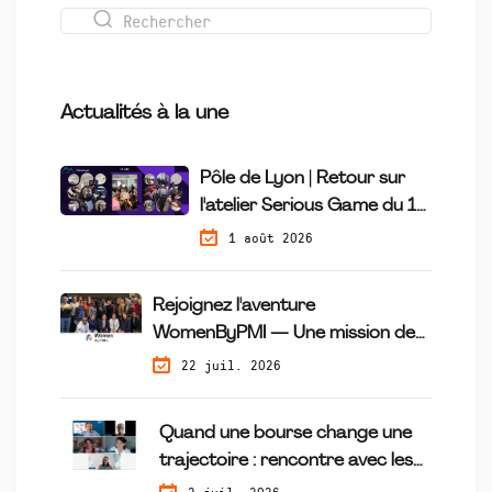
Actualités à la une
Pôle de Lyon | Retour sur
l'atelier Serious Game du 16
Juillet
1 août 2026
Rejoignez l'aventure
WomenByPMI — Une mission de
mécénat de compétences qui fait
22 juil. 2026
la différence
Quand une bourse change une
trajectoire : rencontre avec les
lauréates du programme