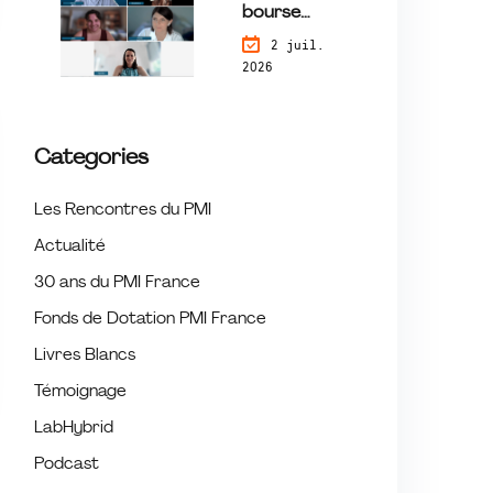
qui fait la
bourse
du
différence
change une
2 juil.
16
2026
trajectoire :
Juill
rencontre
et
avec les
lauréates du
Categories
programme
Tremplin
Les Rencontres du PMI
Actualité
30 ans du PMI France
Fonds de Dotation PMI France
Livres Blancs
Témoignage
LabHybrid
Podcast