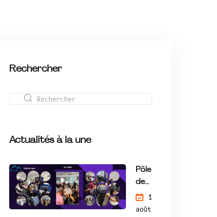
Rechercher
Actualités à la une
Pôle
de
Lyo
1
n |
août