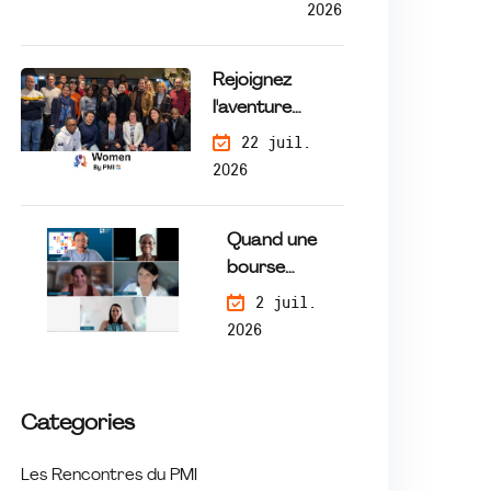
Ret
2026
our
sur
Rejoignez
l'atel
l'aventure
ier
WomenByPMI
22 juil.
Seri
— Une mission
2026
ous
de mécénat de
Ga
compétences
me
Quand une
qui fait la
du
bourse
différence
16
change une
2 juil.
Juill
trajectoire :
2026
et
rencontre
avec les
lauréates du
Categories
programme
Tremplin
Les Rencontres du PMI