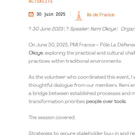
ACTUALITÉ
30 juin 2025
Ile de France
?
30 June 2025
| ?
Speaker: Kemi Okoye
|
Organi
On June 30, 2025, PMI France – Pôle La Défens
Okoye
, exploring the practical and cultural 
practices within traditional environments.
As the volunteer who coordinated this event, I
thoughtful dialogue from our members. Kemi em
a bridge between established processes and mo
transformation priorities
people over tools
.
The session covered:
Strategies to secure stakeholder buy-in and re