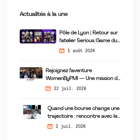
Actualités à la une
Pôle de Lyon | Retour sur
l'atelier Serious Game du
16 Juillet
1 août 2026
Rejoignez l'aventure
WomenByPMI — Une mission de
mécénat de compétences qui
22 juil. 2026
fait la différence
Quand une bourse change une
trajectoire : rencontre avec les
lauréates du programme
2 juil. 2026
Tremplin