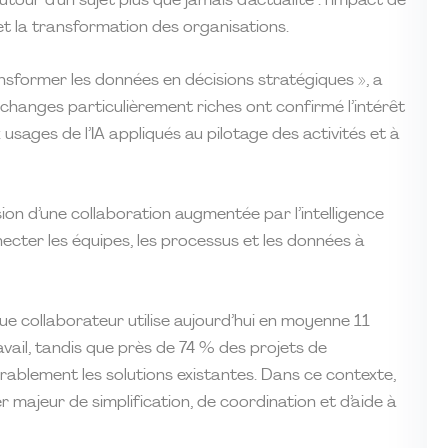
our d’un sujet plus que jamais d’actualité : l’impact de
et et la transformation des organisations.
transformer les données en décisions stratégiques », a
hanges particulièrement riches ont confirmé l’intérêt
usages de l’IA appliqués au pilotage des activités et à
on d’une collaboration augmentée par l’intelligence
nnecter les équipes, les processus et les données à
e collaborateur utilise aujourd’hui en moyenne 11
vail, tandis que près de 74 % des projets de
rablement les solutions existantes. Dans ce contexte,
ier majeur de simplification, de coordination et d’aide à