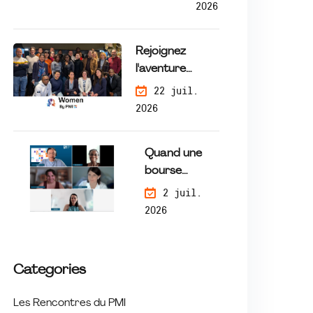
Ret
2026
our
sur
Rejoignez
l'atel
l'aventure
ier
WomenByPMI
22 juil.
Seri
— Une mission
2026
ous
de mécénat de
Ga
compétences
me
Quand une
qui fait la
du
bourse
différence
16
change une
2 juil.
Juill
trajectoire :
2026
et
rencontre
avec les
lauréates du
Categories
programme
Tremplin
Les Rencontres du PMI