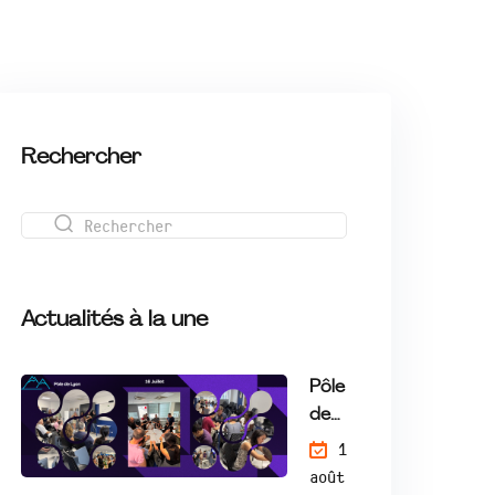
Rechercher
Actualités à la une
Pôle
de
Lyo
1
n |
août