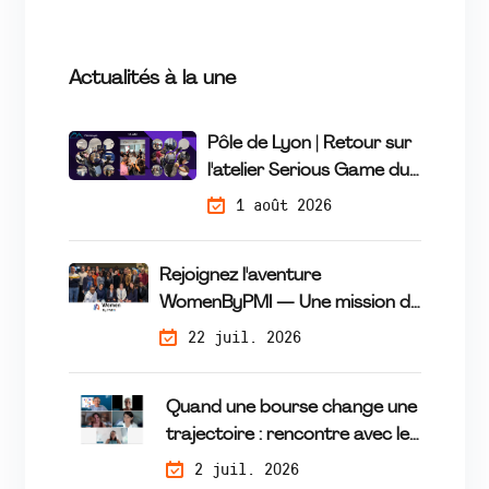
Actualités à la une
Pôle de Lyon | Retour sur
l'atelier Serious Game du
16 Juillet
1 août 2026
Rejoignez l'aventure
WomenByPMI — Une mission de
mécénat de compétences qui
22 juil. 2026
fait la différence
Quand une bourse change une
trajectoire : rencontre avec les
lauréates du programme
2 juil. 2026